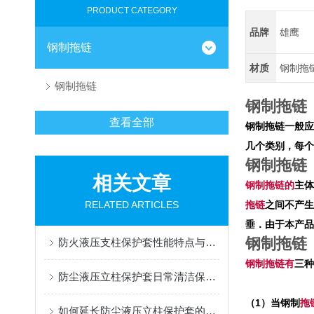
PRODUCT CATEGORY
品牌
雄鹰
钢制拖链
材质
钢制拖
钢制拖链
钢制拖链
查看全部
钢制拖链一般应
几个类别，每个
钢制拖链
相关文章
钢制
拖链的
主体
RELATED ARTICLES
拖链
之间不产生
垂．由于本产
钢制拖链
防火液压支柱保护套性能特点与阻燃防护应用
钢制
拖链有
三种
防尘液压立柱保护套日常清洁保养与更换规范
（
1
）当钢制
拖
如何延长防尘液压立柱保护套的使用寿命？