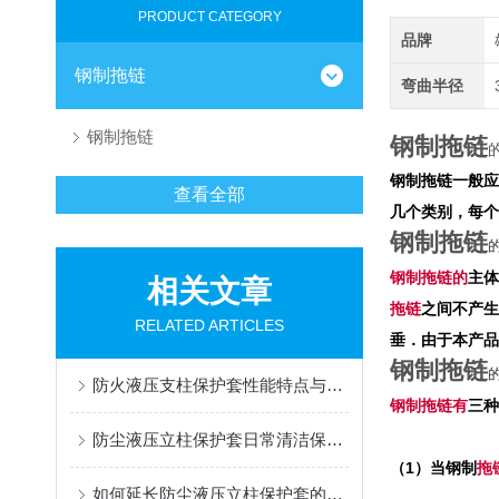
PRODUCT CATEGORY
品牌
钢制拖链
弯曲半径
钢制拖链
钢制拖链
钢制拖链一般应
查看全部
几个类别，每个
钢制拖链
钢制
拖链的
主体
相关文章
拖链
之间不产生
RELATED ARTICLES
垂．由于本产
钢制拖链
防火液压支柱保护套性能特点与阻燃防护应用
钢制
拖链有
三种
防尘液压立柱保护套日常清洁保养与更换规范
（
1
）当钢制
拖
如何延长防尘液压立柱保护套的使用寿命？