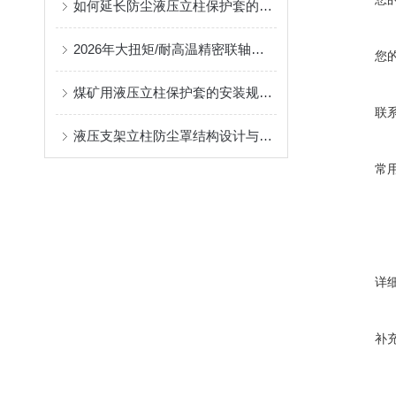
如何延长防尘液压立柱保护套的使用寿命？
2026年大扭矩/耐高温精密联轴器定制找哪家？能实现精准定制的优质厂家盘点
您
煤矿用液压立柱保护套的安装规范与使用寿命提升方案
联
液压支架立柱防尘罩结构设计与密封防护原理
常
详
补