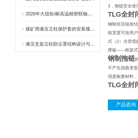
3．拖链安全使用
TLG全
2026年大扭矩/耐高温精密联轴器定制找哪家？能实现精准定制的优质厂家盘点
钢制坦克链按结构
煤矿用液压立柱保护套的安装规范与使用寿命提升方案
链宽度可按用户
式（2）当管缆
液压支架立柱防尘罩结构设计与密封防护原理
撑板——框架式
钢制拖链
不产生扭曲变形
强度耐磨材料，
TLG全
产品咨询