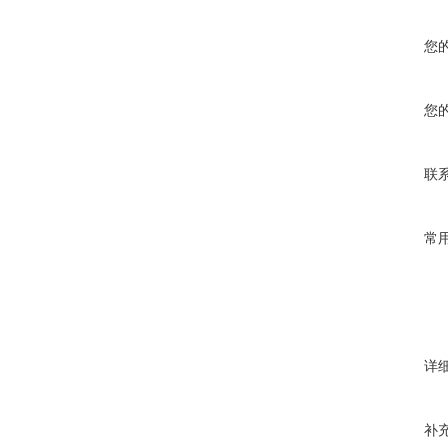
您
您
联
常
详
补