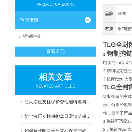
PRODUCT CATEGORY
品牌
雄鹰
钢制拖链
材质
钢制拖
钢制拖链
TLG全
查看全部
钢制拖
1.
电缆的zui大
2.钢制坦克链的
相关文章
3.机床做zui
TLG全
RELATED ARTICLES
钢制拖链的主体
防火液压支柱保护套性能特点与阻燃防护应用
形，链扳经镀铬
销，提高了产品
防尘液压立柱保护套日常清洁保养与更换规范
1.拖链可适应z
2．拖链在zu
如何延长防尘液压立柱保护套的使用寿命？