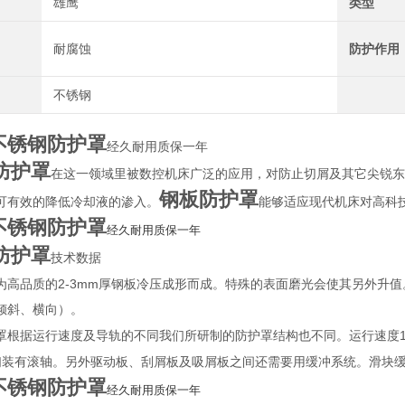
雄鹰
类型
耐腐蚀
防护作用
不锈钢
3不锈钢防护罩
经久耐用质保一年
防护罩
在这一领域里被数控机床广泛的应用，对防止切屑及其它尖锐东
钢板防护罩
可有效的降低冷却液的渗入。
能够适应现代机床对高科
3不锈钢防护罩
经久耐用质保一年
防护罩
技术数据
2-3mm
为高品质的
厚钢板冷压成形而成。特殊的表面磨光会使其另外升值
倾斜、横向）。
罩
根据运行速度及导轨的不同我们所研制的防护罩结构也不同。运行速度
们装有滚轴。另外驱动板、刮屑板及吸屑板之间还需要用缓冲系统。滑块
3不锈钢防护罩
经久耐用质保一年