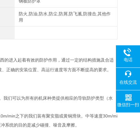
钢板防护罩
防火,防油,防水,防尘,防屑,防飞溅,防撞击,其他作
用
电话
西的进入起着有效的防护作用，通过一定的结构措施及合适
技、正确的安装位置、高运行速度等方面不断提高的要求。
在线交流
。我们可以为所有的机床种类提供相应的导轨防护类型（水
微信扫一扫
10m/min
30m/mi
之下的我们装有聚安脂或黄铜滑块。中等速度
缓冲系统的目的是减少碰撞、噪音及摩擦。