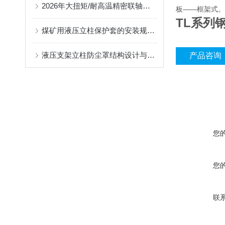
2026年大扭矩/耐高温精密联轴器定制找哪家？能实现精准定制的优质厂家盘点
板——框架式。
TL系列
煤矿用液压立柱保护套的安装规范与使用寿命提升方案
液压支架立柱防尘罩结构设计与密封防护原理
产品咨询
您
您
联