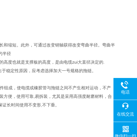
可随意加长和缩短。此外，可通过改变销轴获得改变弯曲半径。弯曲半
的半径
.链板的高度也就是支撑板的高度，是由电缆zui大直径决定的.
m 时出于稳定性原因，应考虑选择加大一号规格的拖链。
等部件组成，使电缆或橡胶管与拖链之间不产生相对运动，不产
电话
装方便，使用可靠,易拆装，尤其是采用高强度耐磨材料，合
保证长时间使用不变形,不下垂。
在线交流
微信扫一扫