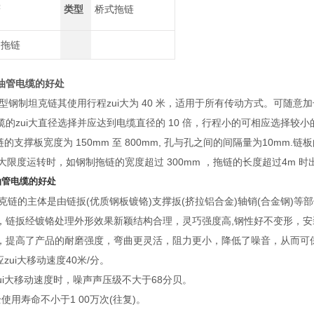
鹰
类型
桥式拖链
制拖链
油管电缆的好处
TL 型钢制坦克链其使用行程zui大为 40 米，适用于所有传动方式。
缆的zui大直径选择并应达到电缆直径的 10 倍，行程小的可相应选择较小
链的支撑板宽度为 150mm 至 800mm, 孔与孔之间的间隔量为10mm
ui大限度运转时，如钢制拖链的宽度超过 300mm ，拖链的长度超过4
油管电缆的好处
坦克链的主体是由链扳(优质钢板镀铬)支撑扳(挤拉铝合金)轴销(合金钢)
，链扳经镀铬处理外形效果新颖结构合理，灵巧强度高,钢性好不变形，安
，提高了产品的耐磨强度，弯曲更灵活，阻力更小，降低了噪音，从而可
应zui大移动速度40米/分。
ui大移动速度时，噪声声压级不大于68分贝。
使用寿命不小于1 00万次(往复)。