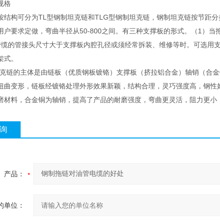
规格
结构可分为TL型钢制坦克链和TLG型钢制坦克链，钢制坦克链按节距分类有45、
用户要求定做，弯曲半径从50-800之间。有三种支撑板的形式。（1）
管缆的管接头尺寸大于支撑板内腔孔径或须经常拆装、维修等时。可选用
架式。
制坦克链的主体是由链板（优质钢板镀铬）支撑板（挤拉铝合金）轴销（合
扭曲变形，链板经镀铬处理外形效果新颖，结构合理，灵巧强度高，钢性
磨材料，合金铜为轴销，提高了产品的耐磨强度，弯曲更灵活，阻力更小
询
产品：
的单位：