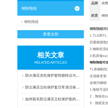
品牌
雄
钢制拖链
材质
钢
钢制拖链
钢制拖链对
查看全部
1.TLG和
径要根据电
2.钢制坦克
相关文章
3.机床做z
RELATED ARTICLES
钢制拖链对
TL系钢制
防火液压支柱保护套性能特点与阻燃防护应用
生扭曲变形
金铜为轴销
防尘液压立柱保护套日常清洁保养与更换规范
1.拖链可适
2．拖链在z
如何延长防尘液压立柱保护套的使用寿命？
3．拖链安全