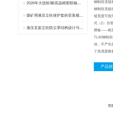
钢制坦克链
2026年大扭矩/耐高温精密联轴器定制找哪家？能实现精准定制的优质厂家盘点
钢制坦克链按
煤矿用液压立柱保护套的安装规范与使用寿命提升方案
链宽度可按
式（2）当
液压支架立柱防尘罩结构设计与密封防护原理
撑板——框
TL45钢
动，不产生
了高强度耐
产品咨
您