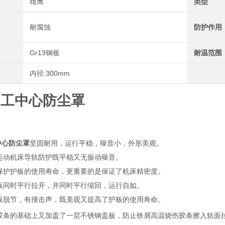
雄鹰
类型
耐腐蚀
防护作用
Gr13钢板
耐温范围
内径:300mm
加工中心防尘罩
中心防尘罩
坚固耐用，运行平稳，噪音小，外形美观。
运动机床导轨防护既平稳又无振动噪音。
保护护板的使用寿命，更重要的是保证了机床精密度。
板同时平行拉开，并同时平行缩回，运行自如。
板脱节，有撞击声，既美观又提高了护板的使用寿命。
胶条的基础上又加盖了一层不锈钢盖板，防止铁屑高温烧伤胶条擦入轨面