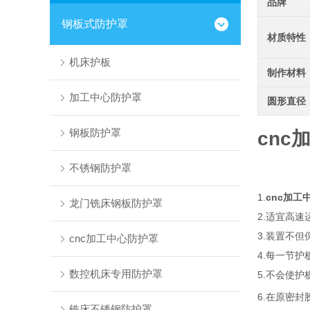
品牌
钢板式防护罩
材质特性
机床护板
制作材料
加工中心防护罩
圆形直径
钢板防护罩
cnc
不锈钢防护罩
1.
cnc加工
龙门铣床钢板防护罩
2.
适宜高速
3.
装置不但
cnc加工中心防护罩
4.
每一节护
数控机床专用防护罩
5.
不会使护
6.
在原密封
铣床不锈钢防护罩