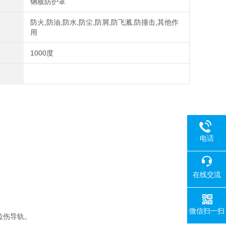
钢板防护罩
防火,防油,防水,防尘,防屑,防飞溅,防撞击,其他作
用
1000度
电话
在线交流
​
微信扫一扫
拉伤导轨。