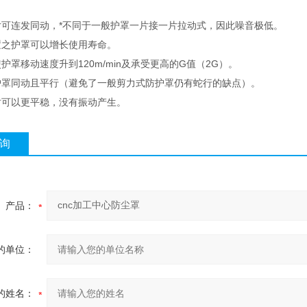
片可连发同动，*不同于一般护罩一片接一片拉动式，因此噪音极低。
置之护罩可以增长使用寿命。
护罩移动速度升到120m/min
及承受更高的
G
值（
2G
）。
护罩同动且平行（避免了一般剪力式防护罩仍有蛇行的缺点）。
时可以更平稳，没有振动产生。
询
产品：
的单位：
的姓名：