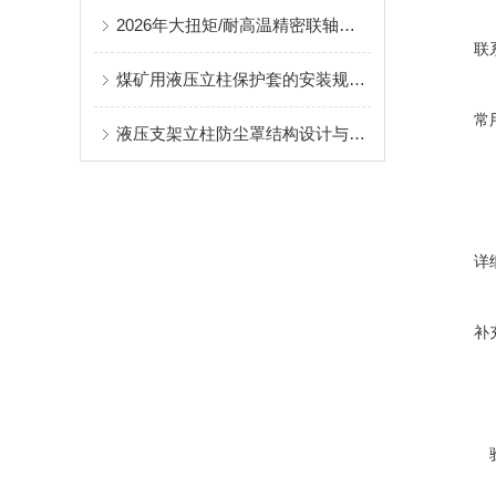
2026年大扭矩/耐高温精密联轴器定制找哪家？能实现精准定制的优质厂家盘点
联
煤矿用液压立柱保护套的安装规范与使用寿命提升方案
常
液压支架立柱防尘罩结构设计与密封防护原理
详
补