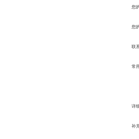
您
您
联
常
详
补