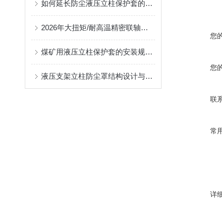
如何延长防尘液压立柱保护套的使用寿命？
2026年大扭矩/耐高温精密联轴器定制找哪家？能实现精准定制的优质厂家盘点
您
煤矿用液压立柱保护套的安装规范与使用寿命提升方案
您
液压支架立柱防尘罩结构设计与密封防护原理
联
常
详