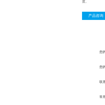
度。
产品咨询
您
您
联
常