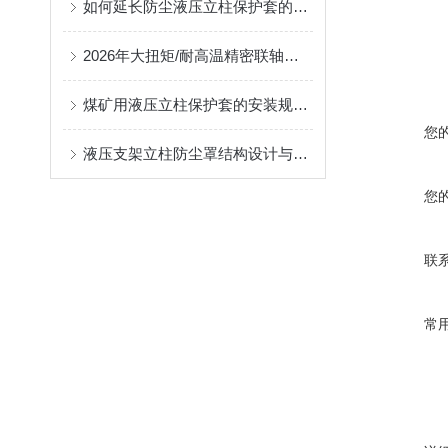
如何延长防尘液压立柱保护套的使用寿命？
2026年大扭矩/耐高温精密联轴器定制找哪家？能实现精准定制的优质厂家盘点
煤矿用液压立柱保护套的安装规范与使用寿命提升方案
您
液压支架立柱防尘罩结构设计与密封防护原理
您
联
常