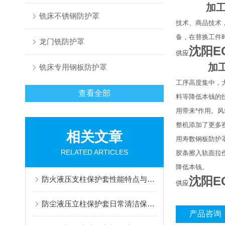
加
铣床不锈钢防护罩
技术、商品技术
备，在替换工件
龙门铣防护罩
沈阳E
供应
加
铣床专用钢板防护罩
工序高度集中，
查看全部
料等降低本钱的
用带来*作用。
整机添加了更多
相关文章
用寿数
钢板防护
RELATED ARTICLES
胶条擦入轨面拉
降低本钱。
沈阳E
防火液压支柱保护套性能特点与阻燃防护应用
供应
防尘液压立柱保护套日常清洁保养与更换规范
产品咨询