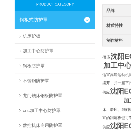
PRODUCT CATEGORY
品牌
钢板式防护罩
材质特性
机床护板
制作材料
加工中心防护罩
沈阳E
供应
加工中
钢板防护罩
适宜高速运动机
不锈钢防护罩
摆开，并一起平
沈阳E
供应
龙门铣床钢板防护罩
加
床、磨床、雕刻
cnc加工中心防护罩
宜的刮屑板也可
沈阳E
数控机床专用防护罩
供应