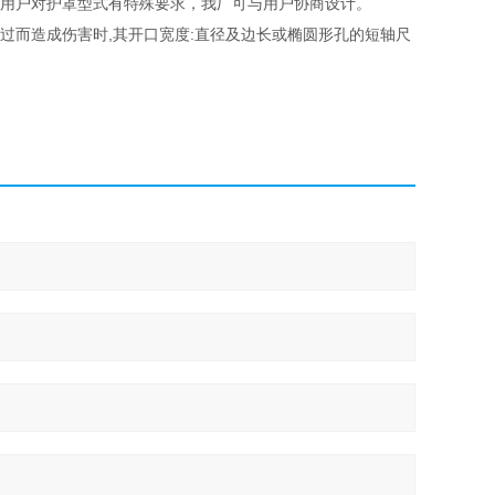
如用户对护罩型式有特殊要求，我厂可与用户协商设计。
而造成伤害时,其开口宽度:直径及边长或椭圆形孔的短轴尺