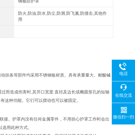
钢板防护罩
防火,防油,防水,防尘,防屑,防飞溅,防撞击,其他作
用
电话
与随动挂条等部件均采用不锈钢板材质。具有承重量大、耐酸碱
过而造成伤害时,其开口宽度:直径及边长或椭圆形孔的短轴
在线交流
就具有这种功能。它们可以摆动也可以被固定。
微信扫一扫
联接。护罩内没有任何金属零件，不用担心护罩工作时会出
以选用此种方式。