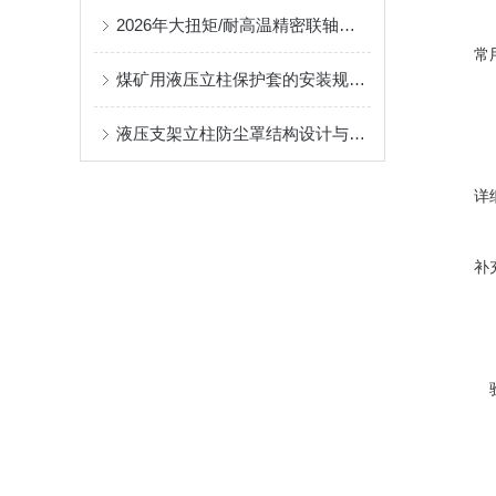
2026年大扭矩/耐高温精密联轴器定制找哪家？能实现精准定制的优质厂家盘点
常
煤矿用液压立柱保护套的安装规范与使用寿命提升方案
液压支架立柱防尘罩结构设计与密封防护原理
详
补