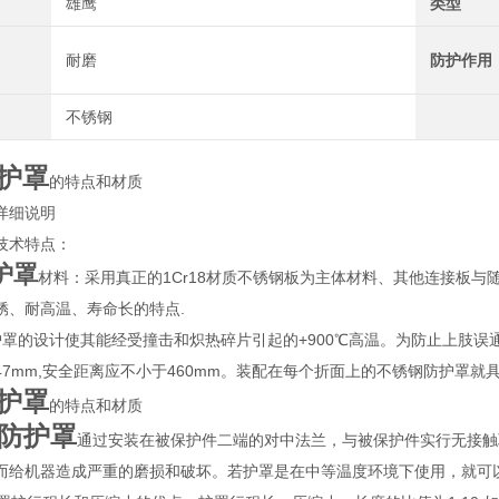
雄鹰
类型
耐磨
防护作用
不锈钢
护罩
的特点和材质
详细说明
技术特点：
护罩
材料：采用真正的1Cr18材质不锈钢板为主体材料、其他连接板
锈、耐高温、寿命长的特点.
的设计使其能经受撞击和炽热碎片引起的+900℃高温。为防止上肢误通
47mm,安全距离应不小于460mm。装配在每个折面上的不锈钢防护罩
护罩
的特点和材质
防护罩
通过安装在被保护件二端的对中法兰，与被保护件实行无接触
而给机器造成严重的磨损和破坏。若护罩是在中等温度环境下使用，就可