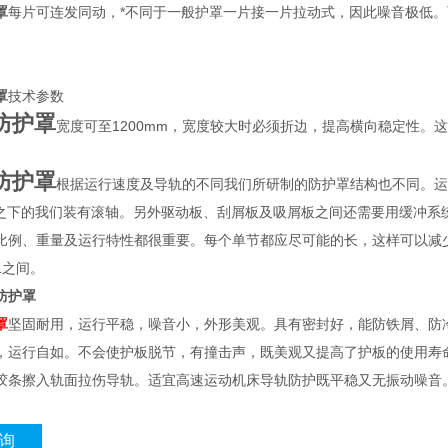
罩
每片可连发同动，*不同于一般护罩一片接一片拉动式，因此噪音极低
罩
技术参数
防护罩
宽度可至1200mm，宽度较大时必须折边，提高横向稳定性。
。
防护罩
根据运行速度及导轨的不同我们所研制的防护罩结构也不同。运行
min之下的我们装有滚轴。另外驱动板、刮屑板及吸屑板之间还需要用缓冲
比例、重量及运行特性都很重要。每个单节都应尽可能的长，这样可以减少节
：1之间。
防护罩
罩
坚固耐用，运行平稳，噪音小，外形美观。具有密封好，能防铁屑、防
，运行自如。不会使护板脱节，有撞击声，既美观又提高了护板的使用寿
胶条擦入轨面拉伤导轨。适宜高速运动机床导轨防护既平稳又无振动噪音
询