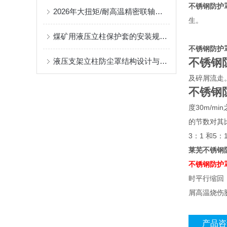
不锈钢防护
2026年大扭矩/耐高温精密联轴器定制找哪家？能实现精准定制的优质厂家盘点
生。
煤矿用液压立柱保护套的安装规范与使用寿命提升方案
不锈钢防护
不锈钢
液压支架立柱防尘罩结构设计与密封防护原理
及碎屑流走
不锈钢
度30m/
的节数对其
3：1 和5
莱芜不锈钢
不锈钢防护
时平行缩回
屑高温烧伤
产品咨