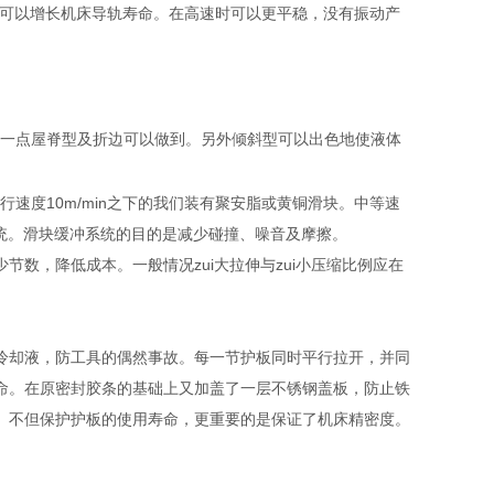
。可以增长机床导轨寿命。在高速时可以更平稳，没有振动产
这一点屋脊型及折边可以做到。另外倾斜型可以出色地使液体
速度10m/min之下的我们装有聚安脂或黄铜滑块。中等速
系统。滑块缓冲系统的目的是减少碰撞、噪音及摩擦。
数，降低成本。一般情况zui大拉伸与zui小压缩比例应在
冷却液，防工具的偶然事故。每一节护板同时平行拉开，并同
命。在原密封胶条的基础上又加盖了一层不锈钢盖板，防止铁
。不但保护护板的使用寿命，更重要的是保证了机床精密度。