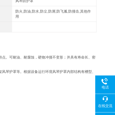
风琴防护罩
防火,防油,防水,防尘,防屑,防飞溅,防撞击,其他作
用
特点。可耐油、耐腐蚀，硬物冲撞不变形；并具有寿命长、密
架风琴护罩等。根据设备运行环境风琴护罩内部结构有槽型、
电话
在线交流