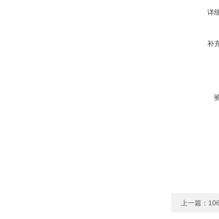
详
补
上一篇：
1