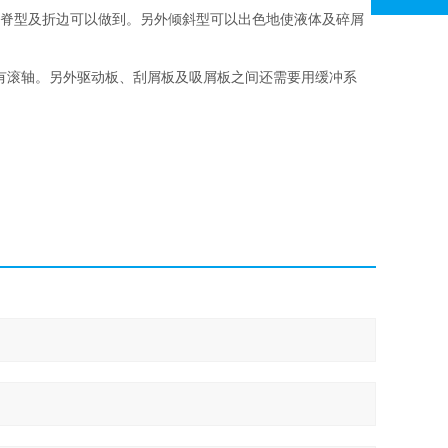
屋脊型及折边可以做到。另外倾斜型可以出色地使液体及碎屑
们装有滚轴。另外驱动板、刮屑板及吸屑板之间还需要用缓冲系