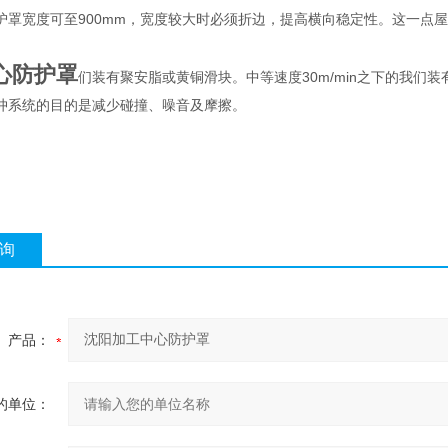
护罩宽度可至900mm，宽度较大时必须折边，提高横向稳定性。这一点
心防护罩
们装有聚安脂或黄铜滑块。中等速度30m/min之下的我
冲系统的目的是减少碰撞、噪音及摩擦。
询
产品：
的单位：