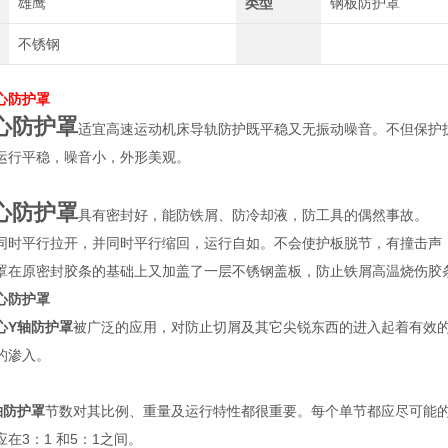
雄鹰
类型
钢板防护罩
不锈钢
心防护罩
心防护罩
适宜高速运动机床导轨防护既平稳又无振动噪音。不但保护
运行平稳，噪音小，外形美观。
心防护罩
具有密封好，能防铁屑、防冷却液，防工具的偶然事故。
同时平行拉开，并同时平行缩回，运行自如。不会使护板脱节，有撞击声
罩在原密封胶条的基础上又加盖了一层不锈钢盖板，防止铁屑高温烧伤胶
心防护罩
心Y轴防护罩
被广泛的应用，对防止切屑及其它尖锐东西的进入起着有效
的渗入。
轴防护罩
节数对其比例、重量及运行特性都很重要。每个单节都应尽可能的长
在3：1 和5：1之间。