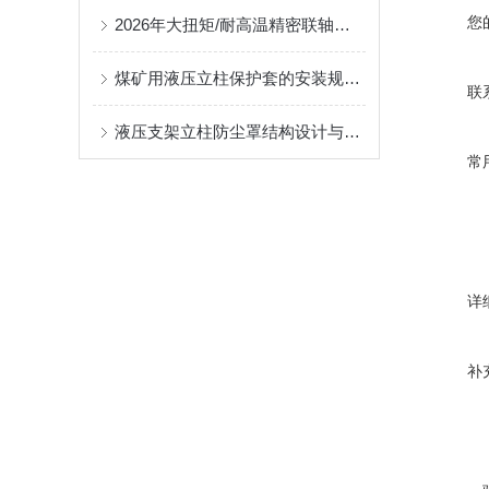
您
2026年大扭矩/耐高温精密联轴器定制找哪家？能实现精准定制的优质厂家盘点
煤矿用液压立柱保护套的安装规范与使用寿命提升方案
联
液压支架立柱防尘罩结构设计与密封防护原理
常
详
补