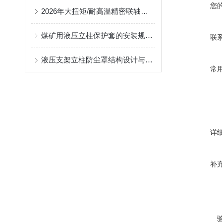
您
2026年大扭矩/耐高温精密联轴器定制找哪家？能实现精准定制的优质厂家盘点
煤矿用液压立柱保护套的安装规范与使用寿命提升方案
联
液压支架立柱防尘罩结构设计与密封防护原理
常
详
补