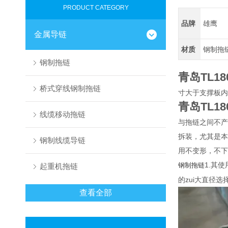
PRODUCT CATEGORY
品牌
雄鹰
金属导链
材质
钢制拖
钢制拖链
青岛TL1
桥式穿线钢制拖链
寸大于支撑板内
青岛TL1
线缆移动拖链
与拖链之间不产
拆装，尤其是本
钢制线缆导链
用不变形，不下
1.其
钢制拖链
起重机拖链
的zui大直径
查看全部