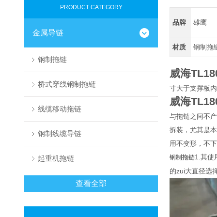
PRODUCT CATEGORY
品牌
雄鹰
金属导链
材质
钢制拖
钢制拖链
威海TL1
桥式穿线钢制拖链
寸大于支撑板内
威海TL1
线缆移动拖链
与拖链之间不产
拆装，尤其是本
钢制线缆导链
用不变形，不下
1.其
钢制拖链
起重机拖链
的zui大直径
查看全部