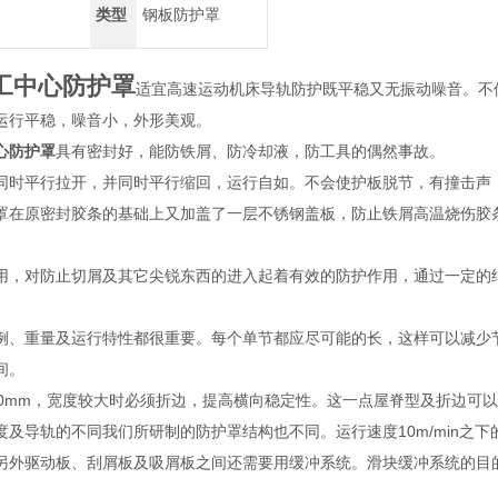
类型
钢板防护罩
工中心防护罩
适宜高速运动机床导轨防护既平稳又无振动噪音。不
运行平稳，噪音小，外形美观。
心防护罩
具有密封好，能防铁屑、防冷却液，防工具的偶然事故。
同时平行拉开，并同时平行缩回，运行自如。不会使护板脱节，有撞击声
罩在原密封胶条的基础上又加盖了一层不锈钢盖板，防止铁屑高温烧伤胶
用，对防止切屑及其它尖锐东西的进入起着有效的防护作用，通过一定的
例、重量及运行特性都很重要。每个单节都应尽可能的长，这样可以减少节数
之间。
00mm，宽度较大时必须折边，提高横向稳定性。这一点屋脊型及折边可
度及导轨的不同我们所研制的防护罩结构也不同。运行速度10m/min之下的
另外驱动板、刮屑板及吸屑板之间还需要用缓冲系统。滑块缓冲系统的目