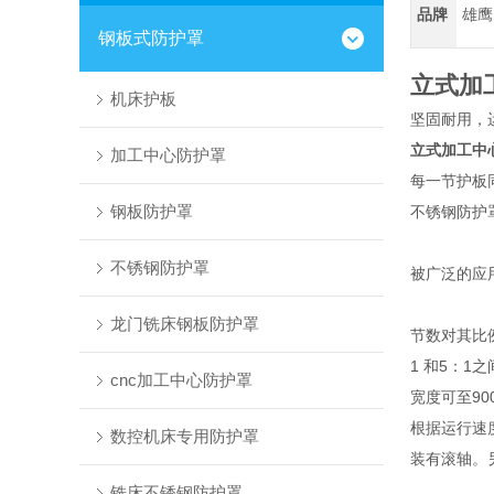
品牌
雄鹰
钢板式防护罩
立式加
机床护板
坚固耐用，
立式加工中
加工中心防护罩
每一节护板
钢板防护罩
不锈钢防护
不锈钢防护罩
被广泛的应
龙门铣床钢板防护罩
节数对其比
1 和5：1
cnc加工中心防护罩
宽度可至9
根据运行速
数控机床专用防护罩
装有滚轴。
铣床不锈钢防护罩