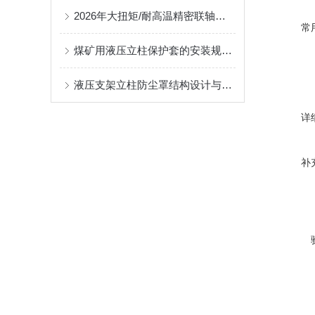
2026年大扭矩/耐高温精密联轴器定制找哪家？能实现精准定制的优质厂家盘点
常
煤矿用液压立柱保护套的安装规范与使用寿命提升方案
液压支架立柱防尘罩结构设计与密封防护原理
详
补