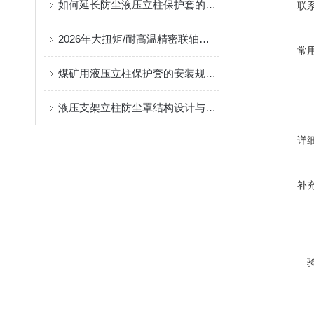
如何延长防尘液压立柱保护套的使用寿命？
联
2026年大扭矩/耐高温精密联轴器定制找哪家？能实现精准定制的优质厂家盘点
常
煤矿用液压立柱保护套的安装规范与使用寿命提升方案
液压支架立柱防尘罩结构设计与密封防护原理
详
补