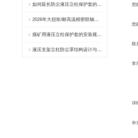
如何延长防尘液压立柱保护套的使用寿命？
您
2026年大扭矩/耐高温精密联轴器定制找哪家？能实现精准定制的优质厂家盘点
您
煤矿用液压立柱保护套的安装规范与使用寿命提升方案
联
液压支架立柱防尘罩结构设计与密封防护原理
常
详
补