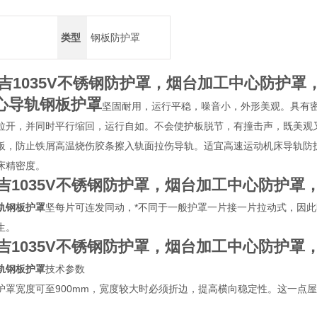
类型
钢板防护罩
吉1035V不锈钢防护罩，烟台加工中心防护罩
心导轨钢板护罩
坚固耐用，运行平稳，噪音小，外形美观。具有
拉开，并同时平行缩回，运行自如。不会使护板脱节，有撞击声，既美观
板，防止铁屑高温烧伤胶条擦入轨面拉伤导轨。适宜高速运动机床导轨防
床精密度。
吉1035V不锈钢防护罩，烟台加工中心防护罩
轨钢板护罩
坚每片可连发同动，*不同于一般护罩一片接一片拉动式，因
生。
吉1035V不锈钢防护罩，烟台加工中心防护罩
轨钢板护罩
技术参数
护罩宽度可至900mm，宽度较大时必须折边，提高横向稳定性。这一点