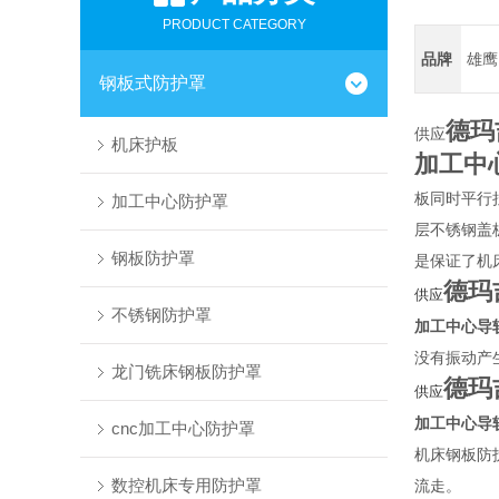
PRODUCT CATEGORY
品牌
雄鹰
钢板式防护罩
德玛
供应
机床护板
加工中
板同时平行
加工中心防护罩
层不锈钢盖
钢板防护罩
是保证了机
德玛
供应
不锈钢防护罩
加工中心导
没有振动产
龙门铣床钢板防护罩
德玛
供应
加工中心导
cnc加工中心防护罩
机床钢板防
数控机床专用防护罩
流走。