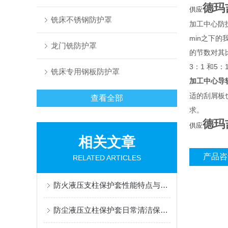
德玛
供应
铣床不锈钢防护罩
加工中心防
min之下
龙门铣防护罩
的节数对其
3：1 和5
铣床专用钢板防护罩
加工中心导
适的刮屑板
查看全部
求。
德玛
供应
相关文章
产品咨
RELATED ARTICLES
防火液压支柱保护套性能特点与阻燃防护应用
防尘液压立柱保护套日常清洁保养与更换规范