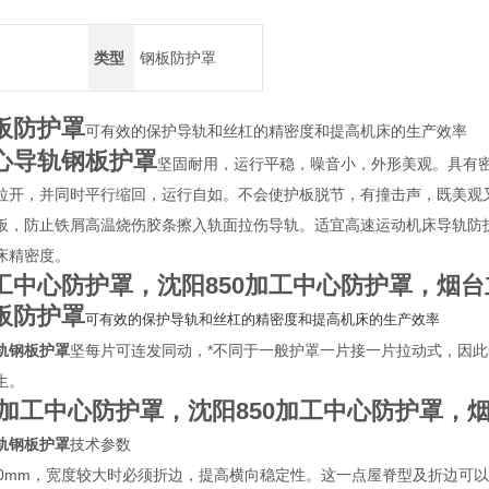
类型
钢板防护罩
板防护罩
可有效的保护导轨和丝杠的精密度和提高机床的生产效率
心导轨钢板护罩
坚固耐用，运行平稳，噪音小，外形美观。具有
拉开，并同时平行缩回，运行自如。不会使护板脱节，有撞击声，既美观
板，防止铁屑高温烧伤胶条擦入轨面拉伤导轨。适宜高速运动机床导轨防
床精密度。
工中心防护罩，沈阳850加工中心防护罩，烟
板防护罩
可有效的保护导轨和丝杠的精密度和提高机床的生产效率
轨钢板护罩
坚每片可连发同动，*不同于一般护罩一片接一片拉动式，因
生。
加工中心防护罩，沈阳850加工中心防护罩，
轨钢板护罩
技术参数
00mm，宽度较大时必须折边，提高横向稳定性。这一点屋脊型及折边可