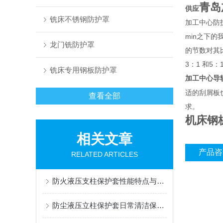
青岛
供应
铣床不锈钢防护罩
加工中心防
min之下
龙门铣防护罩
的节数对其
3：1 和5
铣床专用钢板防护罩
加工中心导
适的刮屑板
查看全部
求。
机床钢
相关文章
产品咨
RELATED ARTICLES
防火液压支柱保护套性能特点与阻燃防护应用
防尘液压立柱保护套日常清洁保养与更换规范