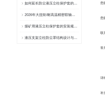
您
如何延长防尘液压立柱保护套的使用寿命？
2026年大扭矩/耐高温精密联轴器定制找哪家？能实现精准定制的优质厂家盘点
您
煤矿用液压立柱保护套的安装规范与使用寿命提升方案
联
液压支架立柱防尘罩结构设计与密封防护原理
常
详
补