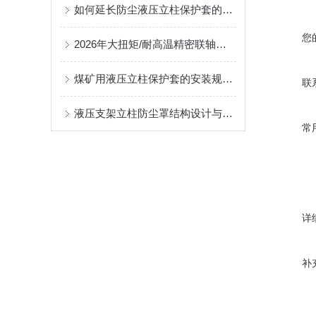
如何延长防尘液压立柱保护套的使用寿命？
您
2026年大扭矩/耐高温精密联轴器定制找哪家？能实现精准定制的优质厂家盘点
煤矿用液压立柱保护套的安装规范与使用寿命提升方案
联
液压支架立柱防尘罩结构设计与密封防护原理
常
详
补