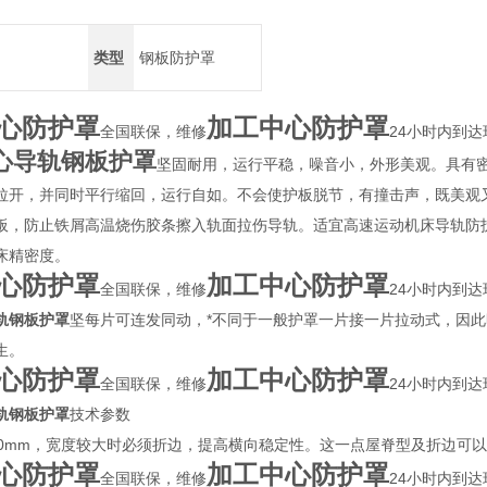
类型
钢板防护罩
心防护罩
加工中心防护罩
全国联保，维修
24小时内到达
心导轨钢板护罩
坚固耐用，运行平稳，噪音小，外形美观。具有
拉开，并同时平行缩回，运行自如。不会使护板脱节，有撞击声，既美观
板，防止铁屑高温烧伤胶条擦入轨面拉伤导轨。适宜高速运动机床导轨防
床精密度。
心防护罩
加工中心防护罩
全国联保，维修
24小时内到达
轨钢板护罩
坚每片可连发同动，*不同于一般护罩一片接一片拉动式，因
生。
心防护罩
加工中心防护罩
全国联保，维修
24小时内到达
轨钢板护罩
技术参数
00mm，宽度较大时必须折边，提高横向稳定性。这一点屋脊型及折边可
心防护罩
加工中心防护罩
全国联保，维修
24小时内到达