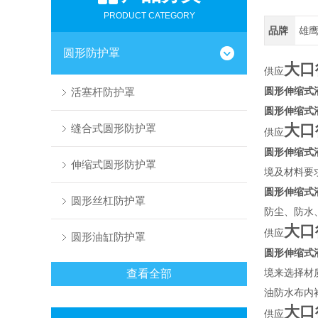
PRODUCT CATEGORY
品牌
雄
圆形防护罩
大口
供应
圆形伸缩式
活塞杆防护罩
圆形伸缩式
大口
缝合式圆形防护罩
供应
圆形伸缩式
伸缩式圆形防护罩
境及材料要
圆形伸缩式
圆形丝杠防护罩
防尘、防水
大口
供应
圆形油缸防护罩
圆形伸缩式
境来选择材
查看全部
油防水布内
大口
供应