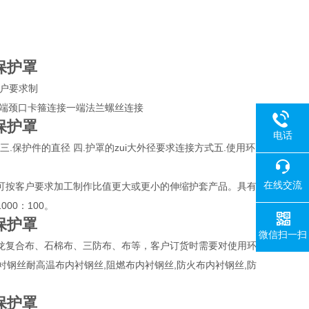
保护罩
客户要求制
一端颈口卡箍连接一端法兰螺丝连接
保护罩
电话
三.保护件的直径 四.护罩的zui大外径要求连接方式五.使用环
在线交流
可按客户要求加工制作比值更大或更小的伸缩护套产品。具有
0：100。
保护罩
微信扫一扫
龙复合布、石棉布、三防布、布等，客户订货时需要对使用环
衬钢丝耐高温布内衬钢丝,阻燃布内衬钢丝,防火布内衬钢丝,防
保护罩