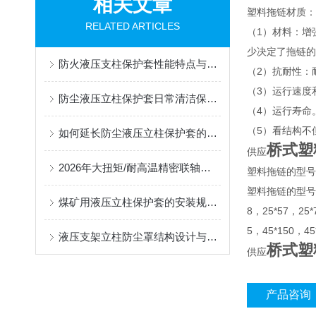
相关文章
塑料拖链材质：
RELATED ARTICLES
（1）材料：增
少决定了拖链的
防火液压支柱保护套性能特点与阻燃防护应用
（2）抗耐性：
（3）运行速度
防尘液压立柱保护套日常清洁保养与更换规范
（4）运行寿命
（5）看结构不
如何延长防尘液压立柱保护套的使用寿命？
桥式塑
供应
2026年大扭矩/耐高温精密联轴器定制找哪家？能实现精准定制的优质厂家盘点
塑料拖链的型号
塑料拖链的型号有7*7
煤矿用液压立柱保护套的安装规范与使用寿命提升方案
8，25*57，25*
5，45*150，45
液压支架立柱防尘罩结构设计与密封防护原理
桥式塑
供应
产品咨询