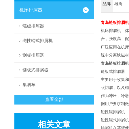
品牌
雄鹰
机床排屑器
青岛链板排屑机
螺旋排屑器
机床排屑机，体
合，强度高、配
磁性辊式排屑机
广泛应用在机床
刮板排屑器
统中分离铁磁材
青岛链板排屑机
链板式排屑器
链板式排屑器
主要用于收集和
集屑车
状切屑，以及磁
作为冲压，冷墩
查看全部
据用户要求制做
磁性辊排屑机
磁性辊式排屑机
相关文章
排屑机在某些使