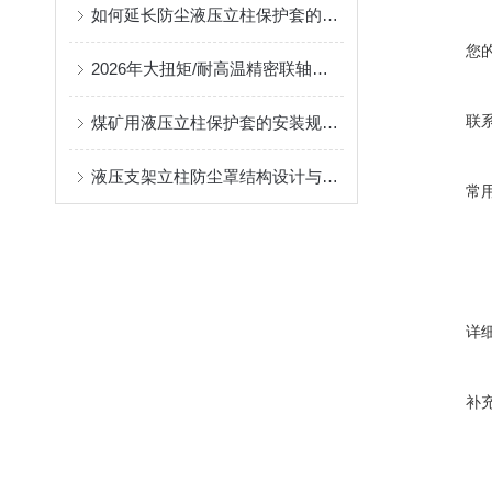
如何延长防尘液压立柱保护套的使用寿命？
您
2026年大扭矩/耐高温精密联轴器定制找哪家？能实现精准定制的优质厂家盘点
联
煤矿用液压立柱保护套的安装规范与使用寿命提升方案
液压支架立柱防尘罩结构设计与密封防护原理
常
详
补