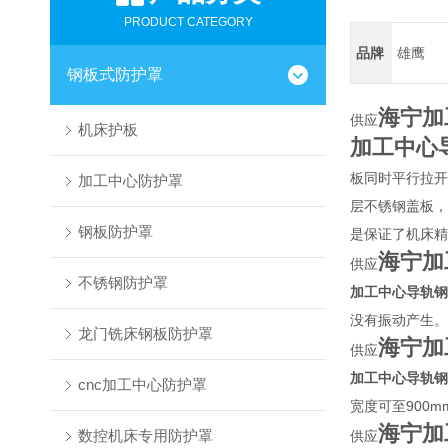
PRODUCT CATEGORY
品牌
雄鹰
钢板式防护罩
海宁加
供应
机床护板
加工中心
板同时平行拉开
加工中心防护罩
层不锈钢盖板，
钢板防护罩
是保证了机床精
海宁加
供应
不锈钢防护罩
加工中心导轨钢
没有振动产生。
龙门铣床钢板防护罩
海宁加
供应
加工中心导轨钢
cnc加工中心防护罩
宽度可至900
海宁加
数控机床专用防护罩
供应