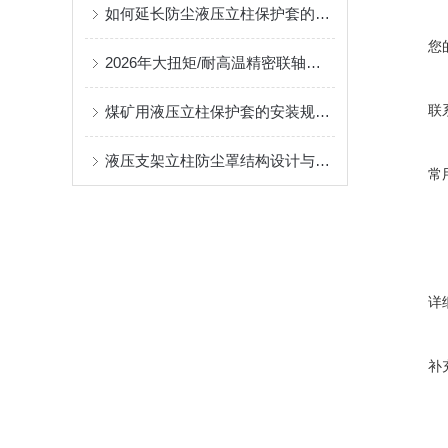
如何延长防尘液压立柱保护套的使用寿命？
您
2026年大扭矩/耐高温精密联轴器定制找哪家？能实现精准定制的优质厂家盘点
联
煤矿用液压立柱保护套的安装规范与使用寿命提升方案
液压支架立柱防尘罩结构设计与密封防护原理
常
详
补