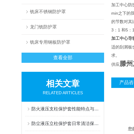
加工中心防
铣床不锈钢防护罩
min之下
的节数对其
龙门铣防护罩
3：1 和5
加工中心导
铣床专用钢板防护罩
适的刮屑板
求。
查看全部
滕州
供应
相关文章
产品咨
RELATED ARTICLES
防火液压支柱保护套性能特点与阻燃防护应用
防尘液压立柱保护套日常清洁保养与更换规范
您