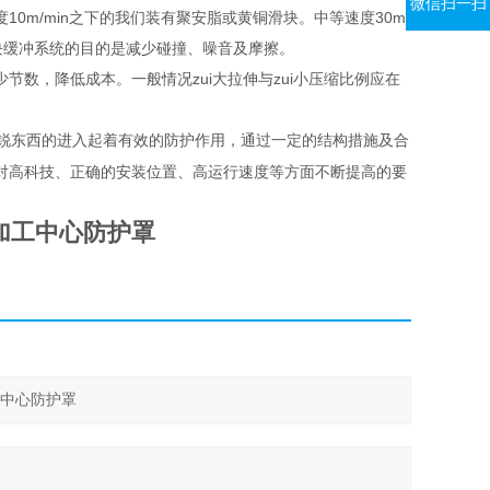
微信扫一扫
m/min之下的我们装有聚安脂或黄铜滑块。中等速度30m/
块缓冲系统的目的是减少碰撞、噪音及摩擦。
数，降低成本。一般情况zui大拉伸与zui小压缩比例应在
锐东西的进入起着有效的防护作用，通过一定的结构措施及合
对高科技、正确的安装位置、高运行速度等方面不断提高的要
加工中心防护罩