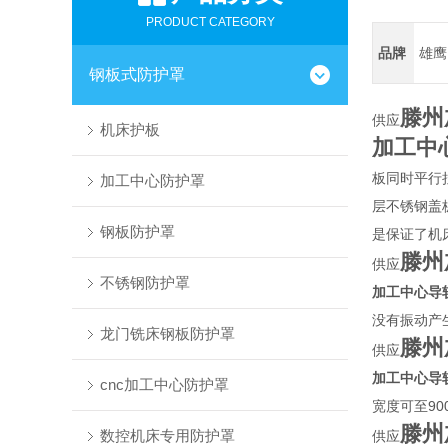
PRODUCT CATEGORY
品牌
雄鹰
钢板式防护罩
滕州
供应
机床护板
加工中
板同时平行
加工中心防护罩
层不锈钢盖
钢板防护罩
是保证了机
滕州
供应
不锈钢防护罩
加工中心导
没有振动产
龙门铣床钢板防护罩
滕州
供应
加工中心导
cnc加工中心防护罩
宽度可至9
滕州
数控机床专用防护罩
供应