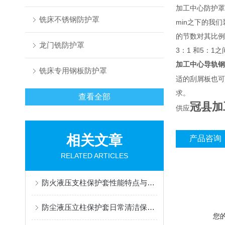
加工中心防护罩
铣床不锈钢防护罩
min之下的我
的节数对其比例
龙门铣防护罩
3：1 和5：1
加工中心导轨钢
铣床专用钢板防护罩
适的刮屑板也可
求。
查看全部
冠县加
供应
相关文章
产品咨询
RELATED ARTICLES
防火液压支柱保护套性能特点与阻燃防护应用
防尘液压立柱保护套日常清洁保养与更换规范
您