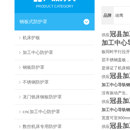
PRODUCT CATEGORY
品牌
雄鹰
钢板式防护罩
冠县加
供应
机床护板
加工中心
板同时平行拉开
加工中心防护罩
层不锈钢盖板，
钢板防护罩
是保证了机床精
冠县加
供应
不锈钢防护罩
加工中心导轨钢
没有振动产生。
龙门铣床钢板防护罩
冠县加
供应
加工中心导轨钢
cnc加工中心防护罩
宽度可至900
冠县加
数控机床专用防护罩
供应