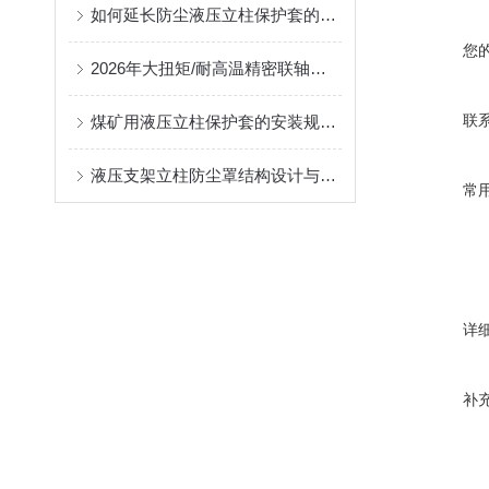
如何延长防尘液压立柱保护套的使用寿命？
您
2026年大扭矩/耐高温精密联轴器定制找哪家？能实现精准定制的优质厂家盘点
联
煤矿用液压立柱保护套的安装规范与使用寿命提升方案
液压支架立柱防尘罩结构设计与密封防护原理
常
详
补