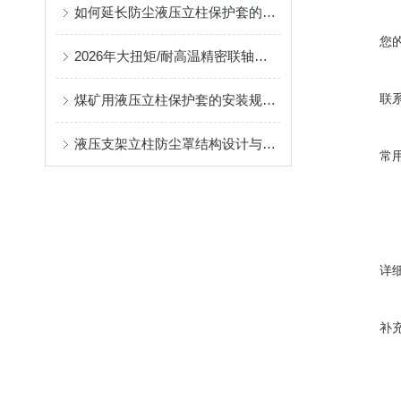
如何延长防尘液压立柱保护套的使用寿命？
您
2026年大扭矩/耐高温精密联轴器定制找哪家？能实现精准定制的优质厂家盘点
联
煤矿用液压立柱保护套的安装规范与使用寿命提升方案
液压支架立柱防尘罩结构设计与密封防护原理
常
详
补