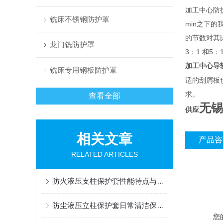
加工中心防
铣床不锈钢防护罩
min之下
的节数对其
龙门铣防护罩
3：1 和5
加工中心导
铣床专用钢板防护罩
适的刮屑板
求。
查看全部
无锡
供应
相关文章
产品咨
RELATED ARTICLES
防火液压支柱保护套性能特点与阻燃防护应用
防尘液压立柱保护套日常清洁保养与更换规范
您