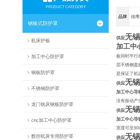
PRODUCT CATEGORY
品牌
雄鹰
钢板式防护罩
无锡
供应
机床护板
加工中
板同时平行
加工中心防护罩
层不锈钢盖
钢板防护罩
是保证了机
无锡
供应
不锈钢防护罩
加工中心导
没有振动产
龙门铣床钢板防护罩
无锡
供应
加工中心导
cnc加工中心防护罩
宽度可至9
无锡
数控机床专用防护罩
供应