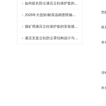
如何延长防尘液压立柱保护套的使用寿命？
您
2026年大扭矩/耐高温精密联轴器定制找哪家？能实现精准定制的优质厂家盘点
煤矿用液压立柱保护套的安装规范与使用寿命提升方案
联
液压支架立柱防尘罩结构设计与密封防护原理
常
详
补