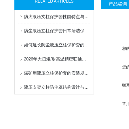
RELATED ARTICLES
产品咨询
防火液压支柱保护套性能特点与阻燃防护应用
防尘液压立柱保护套日常清洁保养与更换规范
如何延长防尘液压立柱保护套的使用寿命？
您
2026年大扭矩/耐高温精密联轴器定制找哪家？能实现精准定制的优质厂家盘点
您
煤矿用液压立柱保护套的安装规范与使用寿命提升方案
联
液压支架立柱防尘罩结构设计与密封防护原理
常