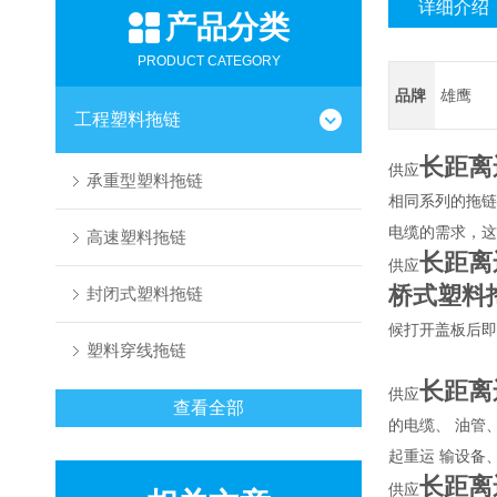
详细介绍
产品分类
PRODUCT CATEGORY
品牌
雄鹰
工程塑料拖链
长距离
供应
承重型塑料拖链
相同系列的拖链
电缆的需求，这
高速塑料拖链
长距离
供应
桥式塑料
封闭式塑料拖链
候打开盖板后即
塑料穿线拖链
长距离
供应
查看全部
的电缆、 油管
起重运 输设备
长距离
供应