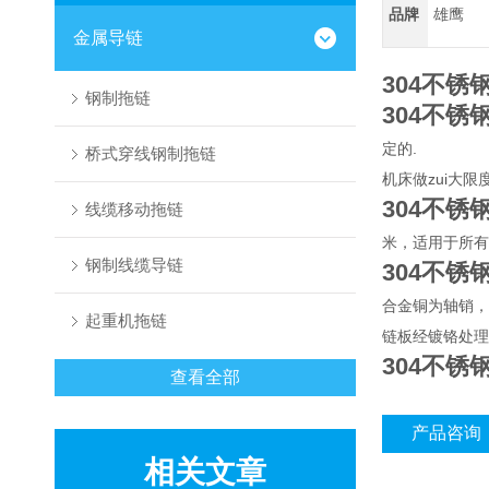
品牌
雄鹰
金属导链
304不锈
钢制拖链
304不锈
定的.
桥式穿线钢制拖链
机床做zui大
304不锈
线缆移动拖链
米，适用于所有
钢制线缆导链
304不锈
合金铜为轴销，
起重机拖链
链板经镀铬处理
304不锈
查看全部
产品咨询
相关文章