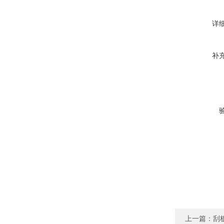
详
补
上一篇：
刮