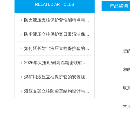
RELATED ARTICLES
产品咨询
防火液压支柱保护套性能特点与阻燃防护应用
防尘液压立柱保护套日常清洁保养与更换规范
如何延长防尘液压立柱保护套的使用寿命？
您
2026年大扭矩/耐高温精密联轴器定制找哪家？能实现精准定制的优质厂家盘点
您
煤矿用液压立柱保护套的安装规范与使用寿命提升方案
联
液压支架立柱防尘罩结构设计与密封防护原理
常