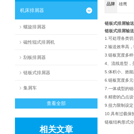
品牌
雄鹰
机床排屑器
链板式排屑输送
螺旋排屑器
链板式排屑输送
1.可处理各类
磁性辊式排屑机
2.输送效率高
3.链板宽度多
刮板排屑器
4、流线造型
5.体积小、效
链板式排屑器
6.链板宽度多
集屑车
7.一体成型的
8.精密的凸点
查看全部
9.扭力限制设
10.具有过载保
链板结构形式分
相关文章