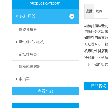
PRODUCT CATEGORY
品牌
雄鹰
机床排屑器
磁性排屑装置
利
螺旋排屑器
屑吸附分离出来
磁性排屑装置
适
磁性辊式排屑机
可处理粉状、颗
机床磁性排屑机
刮板排屑器
冷却液中的铁屑
可分为磁性板式
链板式排屑器
集屑车
产品咨询
查看全部