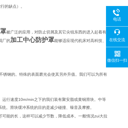
蛇行的缺点）。
电话
罩
被广泛的应用，对防止切屑及其它尖锐东西的进入起着有
加工中心防护罩
在线交流
我厂的
能够适应现代机床对高科技、
微信扫一扫
为不锈钢的。特殊的表面磨光会使其另外升值。我们可以为所有
运行速度10m/min之下的我们装有聚安脂或黄铜滑块。中等
冲系统。滑块缓冲系统的目的是减少碰撞、噪音及摩擦。
可能的长，这样可以减少节数，降低成本。一般情况zui大拉