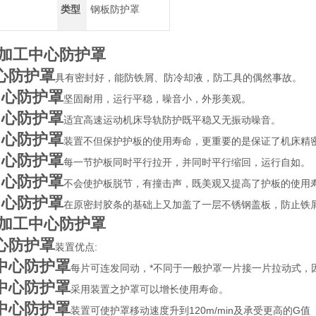
类型
钢板防护罩
加工中心防护罩
心防护罩
具有密封好，能防铁屑、防冷却液，防工具的偶然事故。
中心防护罩
坚固耐用，运行平稳，噪音小，外形美观。
中心防护罩
适宜高速运动机床导轨防护既平稳又无振动噪音。
中心防护罩
装置不但保护护板的使用寿命，更重要的是保证了机床精
中心防护罩
每一节护板同时平行拉开，并同时平行缩回，运行自如。
中心防护罩
不会使护板脱节，有撞击声，既美观又提高了护板的使用
中心防护罩
在原密封胶条的基础上又加盖了一层不锈钢盖板，防止
加工中心防护罩
心防护罩
装置优点:
中心防护罩
每片可连发同动，*不同于一般护罩一片接一片拉动式，
中心防护罩
采用装置之护罩可以增长使用寿命。
中心防护罩
装置可使护罩移动速度升到120m/min及承受更高的G值