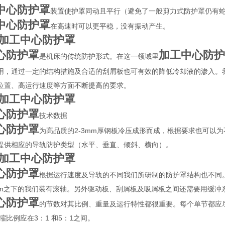
中心防护罩
装置使护罩同动且平行（避免了一般剪力式防护罩仍有
中心防护罩
在高速时可以更平稳，没有振动产生。
加工中心防护罩
心防护罩
加工中心防护
是机床的传统防护形式。在这一领域里
用，通过一定的结构措施及合适的刮屑板也可有效的降低冷却液的渗入。
位置、高运行速度等方面不断提高的要求。
加工中心防护罩
心防护罩
技术数据
心防护罩
为高品质的2-3mm厚钢板冷压成形而成，根据要求也可以
提供相应的导轨防护类型（水平、垂直、倾斜、横向）。
加工中心防护罩
心防护罩
根据运行速度及导轨的不同我们所研制的防护罩结构也不同。
/min之下的我们装有滚轴。另外驱动板、刮屑板及吸屑板之间还需要用缓
心防护罩
的节数对其比例、重量及运行特性都很重要。每个单节都应尽
压缩比例应在3：1 和5：1之间。