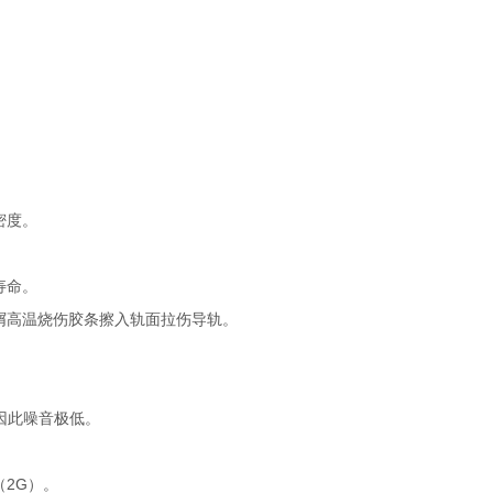
密度。
寿命。
铁屑高温烧伤胶条擦入轨面拉伤导轨。
因此噪音极低。
（2G）。