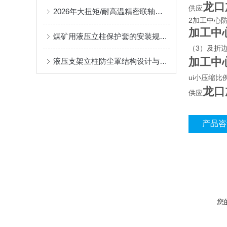
龙口
供应
2026年大扭矩/耐高温精密联轴器定制找哪家？能实现精准定制的优质厂家盘点
2加工中心
加工中
煤矿用液压立柱保护套的安装规范与使用寿命提升方案
（3）及折
加工中
液压支架立柱防尘罩结构设计与密封防护原理
ui小压缩比
龙口
供应
产品咨
您