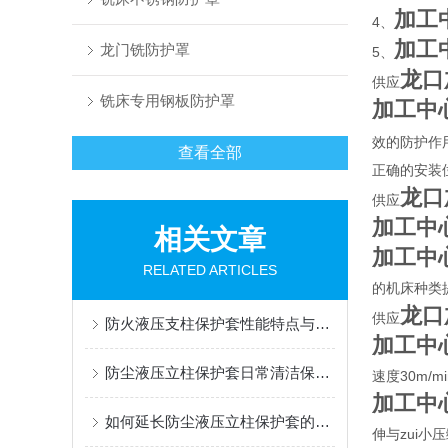
加工
4、
加工
龙门铣防护罩
5、
龙口
供应
铣床专用钢板防护罩
加工中
效的防护作
查看全部
正确的安装
龙口
供应
加工中
相关文章
加工中
RELATED ARTICLES
的机床种类
龙口
供应
防火液压支柱保护套性能特点与阻燃防护应用
加工中
防尘液压立柱保护套日常清洁保养与更换规范
速度30m
加工中
如何延长防尘液压立柱保护套的使用寿命？
伸与zui小