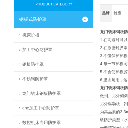
PRODUCT CATEGORY
品牌
雄鹰
钢板式防护罩
龙门铣床钢板防
机床护板
1.在高速时可
2.在原密封胶
加工中心防护罩
3.不但保护护
4.每一节护板
钢板防护罩
5.不会使护板
不锈钢防护罩
6.坚固耐用，
龙门铣床钢板防
龙门铣床钢板防护罩
做到。另外倾斜
另外驱动板、刮
cnc加工中心防护罩
为高品质的2-
轨防护类型（水
数控机床专用防护罩
一般情况zui大