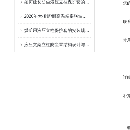
如何延长防尘液压立柱保护套的使用寿命？
您
2026年大扭矩/耐高温精密联轴器定制找哪家？能实现精准定制的优质厂家盘点
联
煤矿用液压立柱保护套的安装规范与使用寿命提升方案
常
液压支架立柱防尘罩结构设计与密封防护原理
详
补