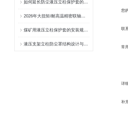
如何延长防尘液压立柱保护套的使用寿命？
您
2026年大扭矩/耐高温精密联轴器定制找哪家？能实现精准定制的优质厂家盘点
联
煤矿用液压立柱保护套的安装规范与使用寿命提升方案
液压支架立柱防尘罩结构设计与密封防护原理
常
详
补