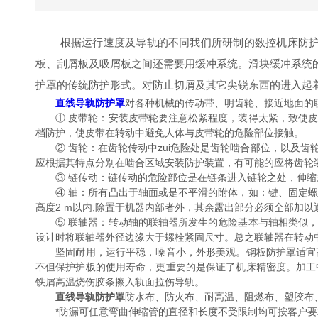
根据运行速度及导轨的不同我们所研制的数控机床防护罩结构
板、刮屑板及吸屑板之间还需要用缓冲系统。滑块缓冲系统
护罩的传统防护形式。对防止切屑及其它尖锐东西的进入起
直线导轨防护罩
对各种机械的传动带、明齿轮、接近地面的
① 皮带轮：安装皮带轮要注意松紧程度，装得太紧，致使皮
档防护，使皮带在转动中避免人体与皮带轮的危险部位接触。
② 齿轮：在齿轮传动中zui危险处是齿轮啮合部位，以及齿
应根据其特点分别在啮合区域安装防护装置，有可能的应将齿轮
③ 链传动：链传动的危险部位是在链条进入链轮之处，伸缩式
④ 轴：所有凸出于轴面或是不平滑的附体，如：键、固定螺
高度2 m以内,除置于机器内部者外，其余露出部分必须全部加以
⑤ 联轴器：转动轴的联轴器所发生的危险基本与轴相类似，
设计时将联轴器外径边缘大于螺栓紧固尺寸。总之联轴器在转动
坚固耐用，运行平稳，噪音小，外形美观。钢板防护罩适宜高
不但保护护板的使用寿命，更重要的是保证了机床精密度。加工
铁屑高温烧伤胶条擦入轨面拉伤导轨。
直线导轨防护罩
防水布、防火布、耐高温、阻燃布、塑胶布
*防漏可任意弯曲伸缩管的直径和长度不受限制均可按客户要求