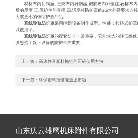
材料布内衬钢丝, 三防布内衬钢丝,塑胶布内衬钢丝,石棉布内衬
后的厚度 三.保护件的直径 四.活塞杆防护罩的zui大外径要
大或更小的伸缩护套产品。
直线导轨防护罩
采用缝纫设备制作成型。性能：拉链式护罩
以使用了。
直线导轨防护罩
的配套防护非常重要，它能大大的降低维修
决恶劣工况下设备的防护至关重要。
上一篇：
高速静音塑料拖链的正确使用方法
下一篇：
环保塑料拖链隆重上市啦
山东庆云雄鹰机床附件有限公司