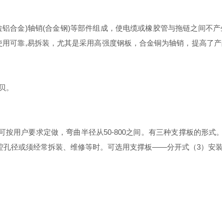
挤拉铝合金)轴销(合金钢)等部件组成，使电缆或橡胶管与拖链之间
使用可靠,易拆装，尤其是采用高强度钢板，合金铜为轴销，提高了
分贝。
，拖链宽度可按用户要求定做，弯曲半径从50-800之间。有三种支撑板
腔孔径或须经常拆装、维修等时。可选用支撑板——分开式（3）安