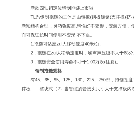
新款四轴销定位钢制拖链上市啦
TL系钢制拖链的主体是由链扳(钢板镀铬)支撑扳(
新颖结构合理，灵巧强度高,钢性好不变形，安装方便，
而可保证长时间使用不变形,不下垂。
1.拖链可适应zui大移动速度40米/分。
2．拖链在zui大移动速度时，噪声声压级不大于68
3．拖链安全使用寿命不小于1 00万次(往复)。
钢制拖链规格
有45、65、95、125、180、225、250型
撑板——整块式（2）当管缆的管接头尺寸大于支撑板内