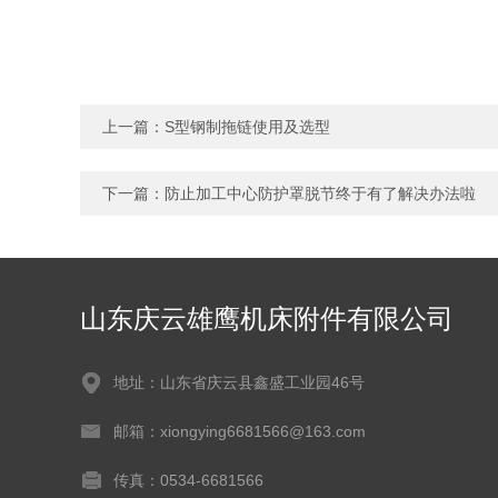
上一篇：
S型钢制拖链使用及选型
下一篇：
防止加工中心防护罩脱节终于有了解决办法啦
山东庆云雄鹰机床附件有限公司
地址：山东省庆云县鑫盛工业园46号
邮箱：xiongying6681566@163.com
传真：0534-6681566