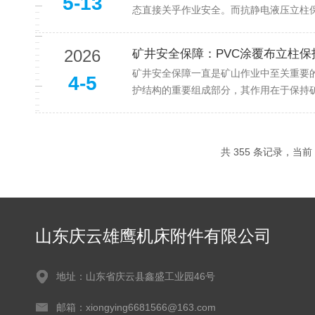
5-13
态直接关乎作业安全。而抗静电液压立柱保
2026
矿井安全保障：PVC涂覆布立柱
矿井安全保障一直是矿山作业中至关重要
4-5
护结构的重要组成部分，其作用在于保持矿
共 355 条记录，当前 2
山东庆云雄鹰机床附件有限公司
地址：山东省庆云县鑫盛工业园46号
邮箱：xiongying6681566@163.com