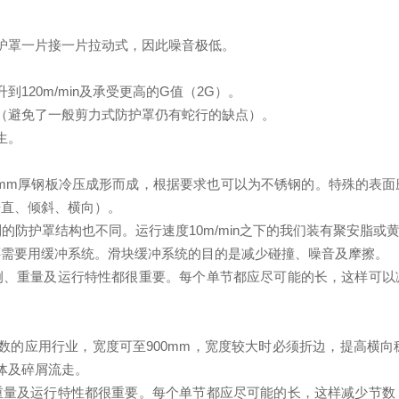
护罩一片接一片拉动式，因此噪音极低。
。
120m/min及承受更高的G值（2G）。
（避免了一般剪力式防护罩仍有蛇行的缺点）。
生。
3mm厚钢板冷压成形而成，根据要求也可以为不锈钢的。特殊的表
垂直、倾斜、横向）。
防护罩结构也不同。运行速度10m/min之下的我们装有聚安脂或黄铜
还需要用缓冲系统。滑块缓冲系统的目的是减少碰撞、噪音及摩擦。
例、重量及运行特性都很重要。每个单节都应尽可能的长，这样可以
数的应用行业，宽度可至900mm，宽度较大时必须折边，提高横向
体及碎屑流走。
重量及运行特性都很重要。每个单节都应尽可能的长，这样减少节数