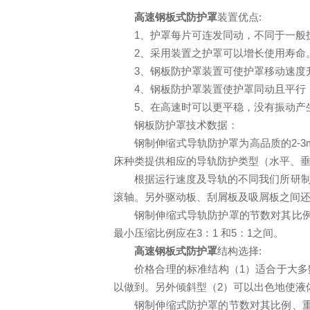
高速钢板式防护罩
装置优点:
1、护罩每片可连发同动，不同于一般
2、采用装置之护罩可以增长使用寿命
3、钢板防护罩装置可使护罩移动速度升到
4、钢板防护罩装置使护罩同动且平行
5、在高速时可以更平稳，没有振动产
钢板防护罩技术数据：
钢制伸缩式导轨防护罩为高品质的2-
床种类提供相应的导轨防护类型（水平、
根据运行速度及导轨的不同我们所研制的
滚轴。另外驱动板、刮屑板及吸屑板之间
钢制伸缩式导轨防护罩的节数对其比
最小压缩比例应在3：1 和5：1之间。
高速钢板式防护罩
结构选择:
价格合理的标准结构（1）适合于大多
以做到。另外倾斜型（2）可以出色地使液
钢制伸缩式防护罩的节数对其比例、