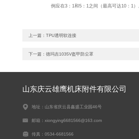
例应在3：1和5：1之间（最高可达10：1）
上一篇：
TPU透明软连接
下一篇：
德玛吉1035V盔甲防尘罩
山东庆云雄鹰机床附件有限公司
地址：山东省庆云县鑫盛工业园46号
邮箱：xiongying6681566@163.com
传真：0534-6681566