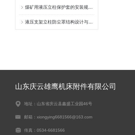
煤矿用液压立柱保护套的安装规范与使用寿命提升方案
液压支架立柱防尘罩结构设计与密封防护原理
山东庆云雄鹰机床附件有限公司
地址：山东省庆云县鑫盛工业园46号
邮箱：xiongying6681566@163.com
传真：0534-6681566