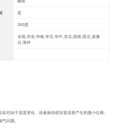
橡胶
制
是
300度
全国,华东,华南,华北,华中,东北,西南,西北,港澳
台,海外
松应对由于温度变化、设备振动或安装误差产生的微小位移。
漏气问题。