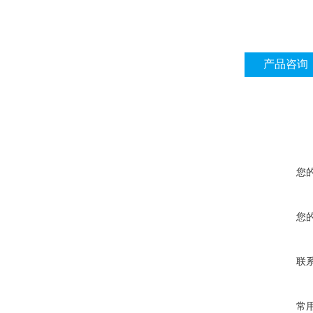
产品咨询
您
您
联
常