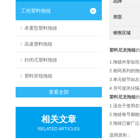
品牌
工程塑料拖链
类型
承重型塑料拖链
销售区域
高速塑料拖链
塑料尼龙拖链
的
封闭式塑料拖链
1.拖链外形似
2.相同系列的
塑料穿线拖链
3.单元链节由
4.另可提供分
查看全部
塑料尼龙拖链
的
1.适合于使用
2.拖链每节都
相关文章
3.拖链已被广
RELATED ARTICLES
选用原则：